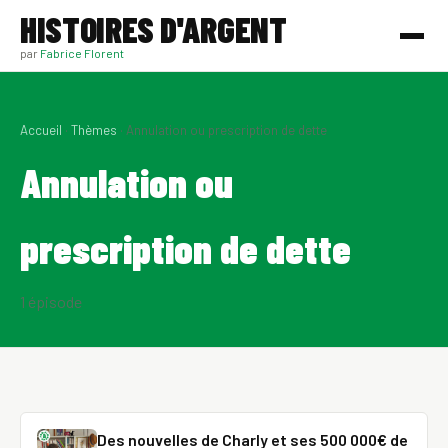
HISTOIRES D'ARGENT
par
Fabrice Florent
Accueil
·
Thèmes
· Annulation ou prescription de dette
Annulation ou
prescription de dette
1 épisode
Des nouvelles de Charly et ses 500 000€ de