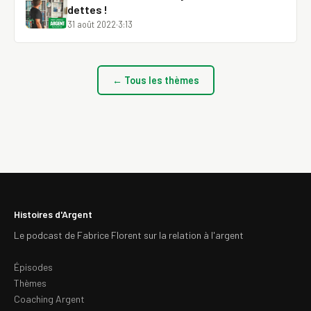
dettes !
31 août 2022
·
3:13
← Tous les thèmes
Histoires d'Argent
Le podcast de Fabrice Florent sur la relation à l'argent
Épisodes
Thèmes
Coaching Argent