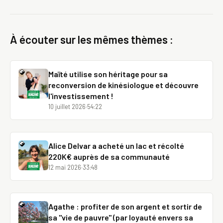
À écouter sur les mêmes thèmes :
Maïté utilise son héritage pour sa
reconversion de kinésiologue et découvre
l'investissement !
10 juillet 2026
·
54:22
Alice Delvar a acheté un lac et récolté
220K€ auprès de sa communauté
12 mai 2026
·
33:48
Agathe : profiter de son argent et sortir de
sa "vie de pauvre" (par loyauté envers sa