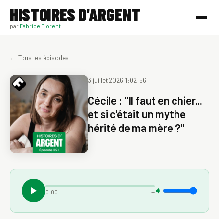
HISTOIRES D'ARGENT
par
Fabrice Florent
← Tous les épisodes
3 juillet 2026
·
1:02:56
Cécile : "Il faut en chier...
et si c'était un mythe
hérité de ma mère ?"
0:00
—